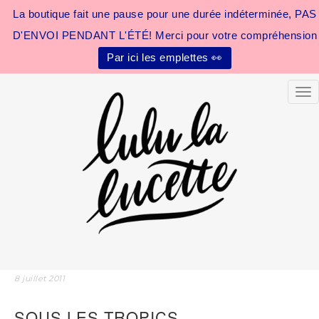
La boutique fait une pause pour une durée indéterminée, PAS
D'ENVOI PENDANT L'ÉTÉ! Merci pour votre compréhension
Par ici les emplettes 👀
Tog
8 juillet 2011
SOUS LES TROPICS…