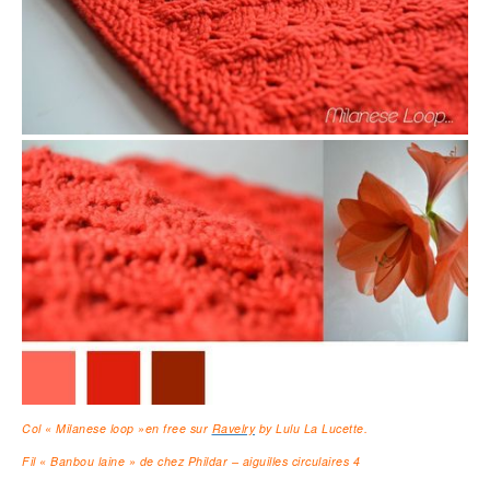
Col « Milanese loop »en free sur
Ravelry
by Lulu La Lucette.
Fil « Banbou laine » de chez Phildar – aiguilles circulaires 4