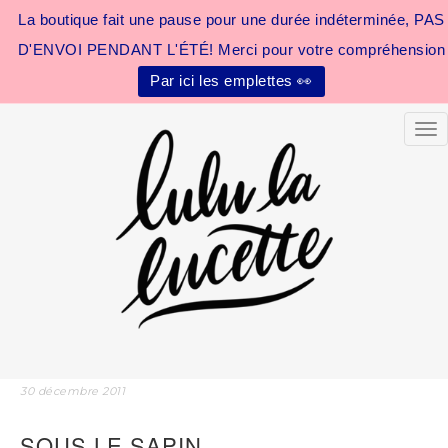
La boutique fait une pause pour une durée indéterminée, PAS
D'ENVOI PENDANT L'ÉTÉ! Merci pour votre compréhension
Par ici les emplettes 👀
Tog
30 décembre 2011
SOUS LE SAPIN…