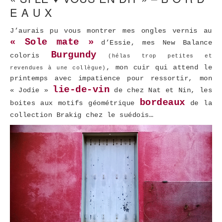
E A U X
J’aurais pu vous montrer mes ongles vernis au
« Sole mate »
d’Essie, mes New Balance
Burgundy
coloris
(hélas trop petites et
, mon cuir qui attend le
revendues à une collègue)
printemps avec impatience pour ressortir, mon
lie-de-vin
« Jodie »
de chez Nat et Nin, les
bordeaux
boites aux motifs géométrique
de la
collection Brakig chez le suédois…