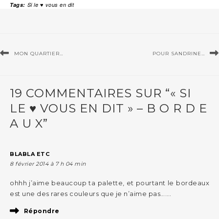
Tags:
Si le ♥ vous en dit
MON QUARTIER…
POUR SANDRINE…
19 COMMENTAIRES SUR “« SI
LE ♥ VOUS EN DIT » – B O R D E
A U X”
BLABLA ETC
8 février 2014 à 7 h 04 min
ohhh j’aime beaucoup ta palette, et pourtant le bordeaux
est une des rares couleurs que je n’aime pas…….
Répondre