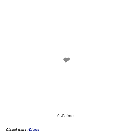
❤
0
J'aime
Classé dans :
Divers