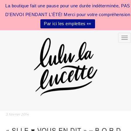
La boutique fait une pause pour une durée indéterminée, PAS
D'ENVOI PENDANT L'ÉTÉ! Merci pour votre compréhension
Par ici les emplettes 👀
Tog
3 février 2014
« SI LE ♥ VOUS EN DIT » – B O R D