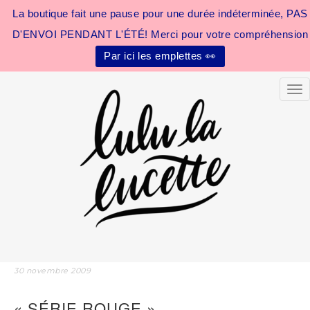
La boutique fait une pause pour une durée indéterminée, PAS
D'ENVOI PENDANT L'ÉTÉ! Merci pour votre compréhension
Par ici les emplettes 👀
Tog
30 novembre 2009
« SÉRIE ROUGE »