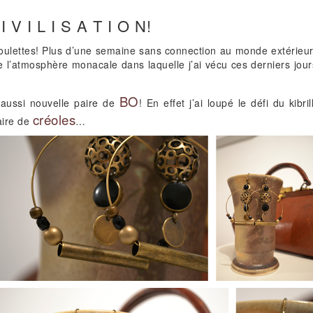
V I L I S A T I O N!
ulettes! Plus d’une semaine sans connection au monde extérie
e l’atmosphère monacale dans laquelle j’ai vécu ces derniers jour
BO
t aussi nouvelle paire de
! En effet j’ai loupé le défi du kib
créoles
paire de
…