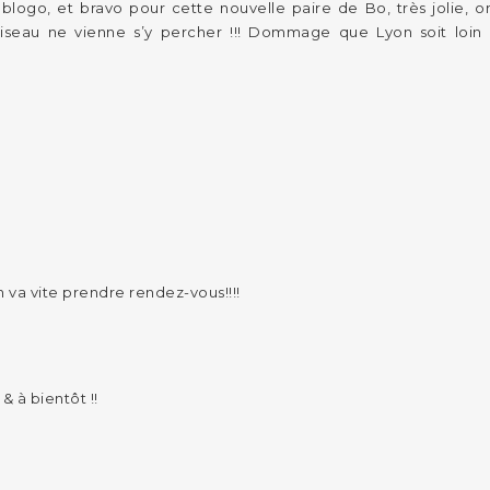
 blogo, et bravo pour cette nouvelle paire de Bo, très jolie, on
oiseau ne vienne s’y percher !!! Dommage que Lyon soit loin
n va vite prendre rendez-vous!!!!
& à bientôt !!