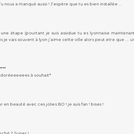
 nous a manqué aussi ! J’espère que tu es bien installée …
é une étape (pourtant je suis assidue tu es lyonnaise maintenan
s je vais souvent à lyon j’aime cette ville alors peut etre que …. u
****
 doréeeeeees à souhait*
 en beauté avec ces jolies BO ! je suis fan ! bises !
anché ? Super !