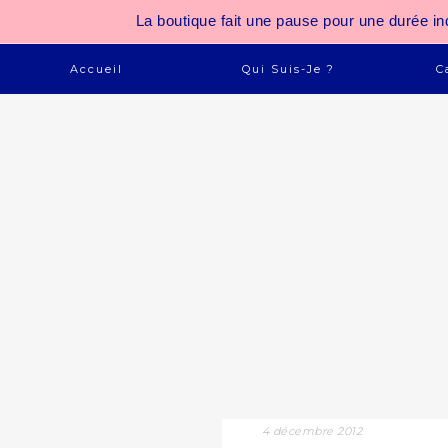
La boutique fait une pause pour une durée
Accueil
Qui Suis-Je ?
C
4 décembre 2012