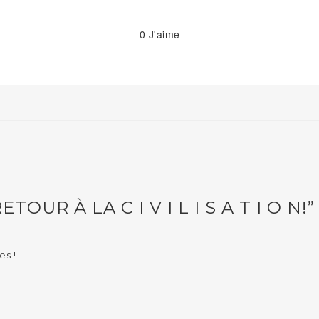
0
J'aime
UR À LA C I V I L I S A T I O N!”
es !