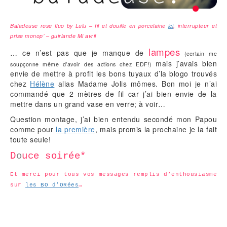
Baladeuse rose fluo by Lulu – fil et douille en porcelaine
ici
, interrupteur et
prise monop’ – guirlande Mi avril
lampes
… ce n’est pas que je manque de
(certain me
mais j’avais bien
soupçonne même d’avoir des actions chez EDF!)
envie de mettre à profit les bons tuyaux d’la blogo trouvés
chez
Hélène
alias Madame Jolis mômes. Bon moi je n’ai
commandé que 2 mètres de fil car j’ai bien envie de la
mettre dans un grand vase en verre; à voir…
Question montage, j’ai bien entendu secondé mon Papou
comme pour
la première
, mais promis la prochaine je la fait
toute seule!
D
o
uce soirée*
Et merci pour tous vos messages remplis d’enthousiasme
sur
les BO d’ORées
…