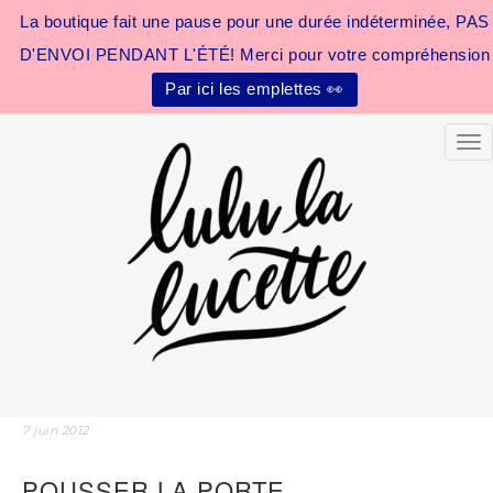
La boutique fait une pause pour une durée indéterminée, PAS
D'ENVOI PENDANT L'ÉTÉ! Merci pour votre compréhension
Par ici les emplettes 👀
Tog
7 juin 2012
POUSSER LA PORTE…