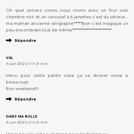
Oh quel univers connu…nous vivons avec un four…une
chambre noir et un carousel à 6 janettes c’est du sérieux…
ma maman ancienne sérigraphe*****Bon c’est magique un
peu encombrant tout de même************************
Répondre
VAL
9 juin 2012 à 11 h 01 min
Merci pour cette petite visite ça va donner envie à
beaucoup!
Bon weekend!!!
Répondre
DANS MA BULLE
9 juin 2012 à 11 h 01 min
Merci pour la visite !…et merci pour les breloques…