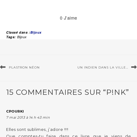
0
J'aime
Classé dans :
Bijoux
Tags:
Bijoux
PLASTRON NÉON
UN INDIEN DANS LA VILLE…
15 COMMENTAIRES SUR “P!NK”
CPOURKI
7 mai 2013 à 14 h 43 min
Elles sont sublimes, j’adore !!!!
Que comptes-tu faire dans ce livre que je viens de