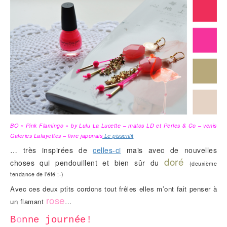
BO « Pink Flamingo » by Lulu La Lucette – matos LD et Perles & Co – venis
Galeries Lafayettes – livre japonais
Le pissenlit
… très inspirées de
celles-ci
mais avec de nouvelles
doré
choses qui pendouillent et bien sûr du
(deuxième
tendance de l’été ;-)
Avec ces deux ptits cordons tout frêles elles m’ont fait penser à
rose
un flamant
…
B
o
nne journée!