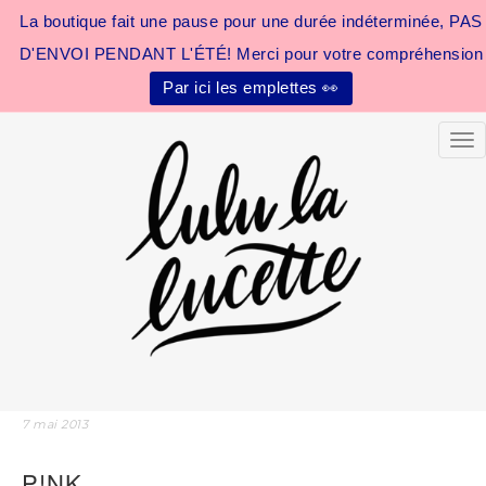
La boutique fait une pause pour une durée indéterminée, PAS
D'ENVOI PENDANT L'ÉTÉ! Merci pour votre compréhension
Par ici les emplettes 👀
Tog
7 mai 2013
P!NK