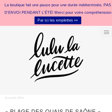
La boutique fait une pause pour une durée indéterminée, PAS
D'ENVOI PENDANT L'ÉTÉ! Merci pour votre compréhension
Par ici les emplettes 👀
Tog
8 juillet 2014
« PLAGE DES QUAIS DE SAÔNE »