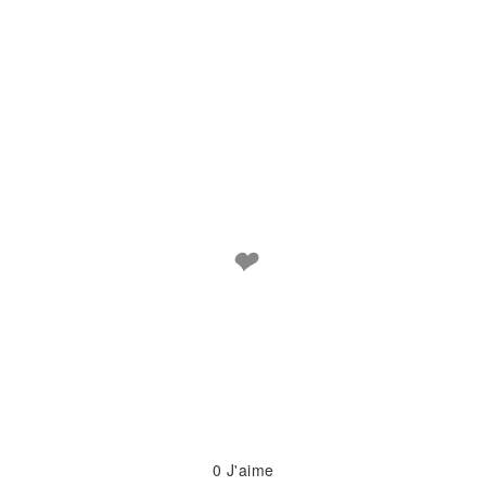
❤
0
J'aime