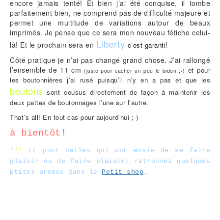
encore jamais tenté! Et bien j’ai été conquise, il tombe
parfaitement bien, ne comprend pas de difficulté majeure et
permet une multitude de variations autour de beaux
imprimés. Je pense que ce sera mon nouveau fétiche celui-
Liberty
là! Et le prochain sera en
!
c’est garanti
Côté pratique je n’ai pas changé grand chose. J’ai rallongé
l’ensemble de 11 cm
et pour
(juste pour cacher un peu le bidon ;-)
les boutonnières j’ai rusé puisqu’il n’y en a pas et que les
boutons
sont cousus directement de façon à maintenir les
deux pattes de boutonnages l’une sur l’autre.
That’s all! En tout cas pour aujourd’hui ;-)
à bientôt!
***
Et pour celles qui ont envie de se faire
plaisir ou de faire plaisir; retrouvez quelques
ptites promos dans le
Petit shop
…