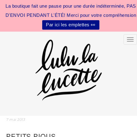
La boutique fait une pause pour une durée indéterminée, PAS
D'ENVOI PENDANT L'ÉTÉ! Merci pour votre compréhension
Par ici les emplettes 👀
Tog
7 mai 2013
PETITS PIOUS…