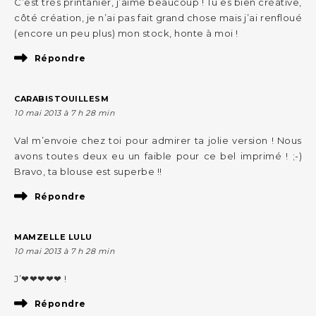
C’est très printanier, j’aime beaucoup ! Tu es bien créative,
côté création, je n’ai pas fait grand chose mais j’ai renfloué
(encore un peu plus) mon stock, honte à moi !
Répondre
CARABISTOUILLESM
10 mai 2013 à 7 h 28 min
Val m’envoie chez toi pour admirer ta jolie version ! Nous
avons toutes deux eu un faible pour ce bel imprimé ! ;-)
Bravo, ta blouse est superbe !!
Répondre
MAMZELLE LULU
10 mai 2013 à 7 h 28 min
J’❤❤❤❤❤ !
Répondre