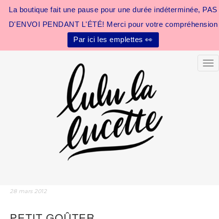
La boutique fait une pause pour une durée indéterminée, PAS
D'ENVOI PENDANT L'ÉTÉ! Merci pour votre compréhension
Par ici les emplettes 👀
Tog
28 mars 2012
PETIT GOÛTER…