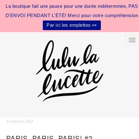
La boutique fait une pause pour une durée indéterminée, PAS
D'ENVOI PENDANT L'ÉTÉ! Merci pour votre compréhension
Par ici les emplettes 👀
Tog
9 octobre 2013
PARIS, PARIS, PARIS! #2