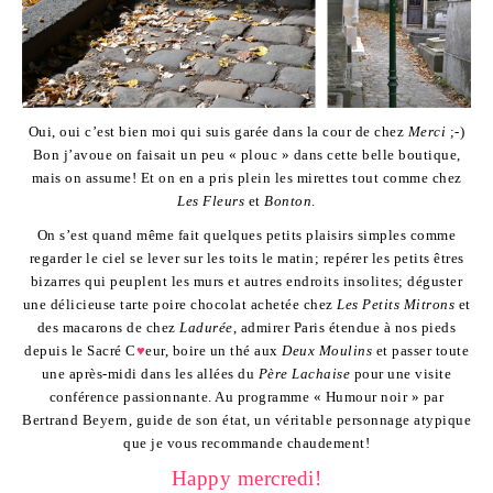
Oui, oui c’est bien moi qui suis garée dans la cour de chez
Merci
;-)
Bon j’avoue on faisait un peu « plouc » dans cette belle boutique,
mais on assume! Et on en a pris plein les mirettes tout comme chez
Les Fleurs
et
Bonton
.
On s’est quand même fait quelques petits plaisirs simples comme
regarder le ciel se lever sur les toits le matin; repérer les petits êtres
bizarres qui peuplent les murs et autres endroits insolites; déguster
une délicieuse tarte poire chocolat achetée chez
Les Petits Mitrons
et
des macarons de chez
Ladurée
, admirer Paris étendue à nos pieds
depuis le Sacré C
♥
eur, boire un thé aux
Deux Moulins
et passer toute
une après-midi dans les allées du
Père Lachaise
pour une visite
conférence passionnante. Au programme « Humour noir » par
Bertrand Beyern, guide de son état, un véritable personnage atypique
que je vous recommande chaudement!
Happy mercredi!