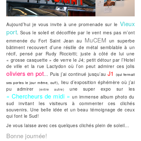
Vieux
Aujourd’hui je vous invite à une promenade sur le
port
. Sous le soleil et décoiffée par le vent mes pas m’ont
MuCEM
emmenée du Fort Saint Jean au
un superbe
bâtiment recouvert d’une résille de métal semblable à un
récif, pensé par Rudy Ricciotti; juste à côté de lui une
« grosse casquette » de verre le J4; petit détour par l’Hotel
de ville et la rue Lactydon où l’on peut admirer ces jolis
oliviers en pot
J1
… Puis j’ai continué jusqu’au
(qui fermait
, lieu d’exposition éphémère où j’ai
ses portes le jour même, ouf!)
pu admirer
une super expo sur les
(entre autre)
« Chercheurs de midi »
un immense album photo du
sud invitant les visiteurs à commenter ces clichés
souvenirs. Une belle idée et un beau témoignage de ceux
qui font le Sud!
Je vous laisse avec ces quelques clichés plein de soleil…
Bonne journée!