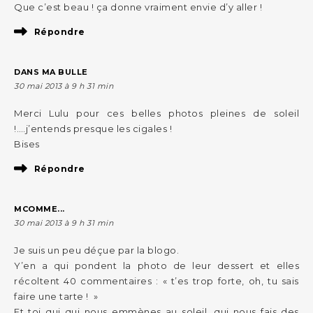
Que c’est beau ! ça donne vraiment envie d’y aller !
Répondre
DANS MA BULLE
30 mai 2013 à 9 h 31 min
Merci Lulu pour ces belles photos pleines de soleil
!….j’entends presque les cigales !
Bises
Répondre
MCOMME...
30 mai 2013 à 9 h 31 min
Je suis un peu déçue par la blogo.
Y’en a qui pondent la photo de leur dessert et elles
récoltent 40 commentaires : « t’es trop forte, oh, tu sais
faire une tarte ! »
Et toi qui qui nous emmènes au soleil, qui nous fais des