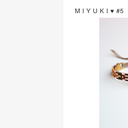
M I Y U K I ♥ #5