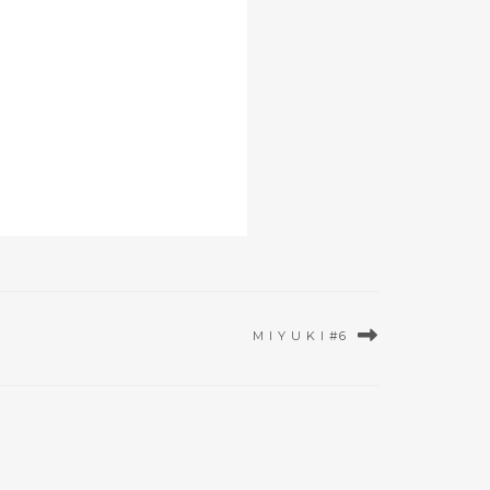
M I Y U K I #6