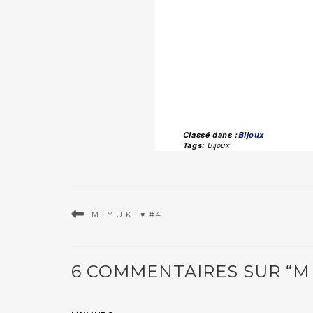
Classé dans :
Bijoux
Tags:
Bijoux
M I Y U K I ♥ #4
6 COMMENTAIRES SUR “M I 