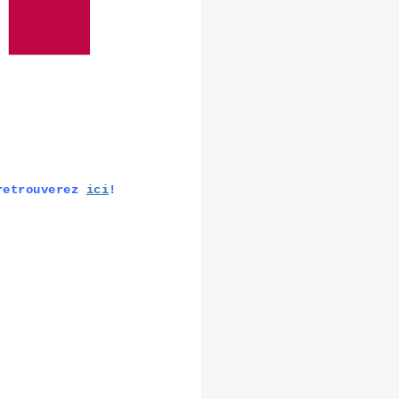
retrouverez
ici
!