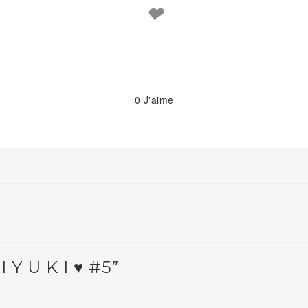
❤
0
J'aime
Y U K I ♥ #5”