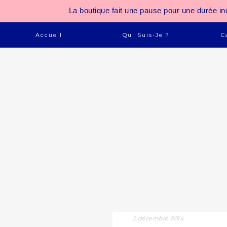
La boutique fait une pause pour une durée
Accueil
Qui Suis-Je ?
C
2 décembre 2014