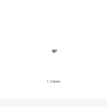
❤
1
J'aime