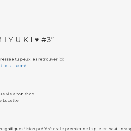
 Y U K I ♥ #3”
éressée tu peux les retrouver ici:
t.tictail.com/
ue vie à ton shop!!
e Lucette
agnifiques ! Mon préféré est le premier de la pile en haut : ora