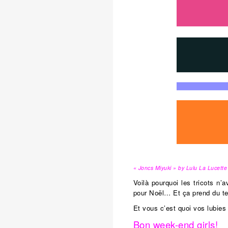
« Joncs Miyuki » by Lulu La Lucette
Voilà pourquoi les tricots n’
pour Noël… Et ça prend du te
Et vous c’est quoi vos lubie
Bon week-end girls!