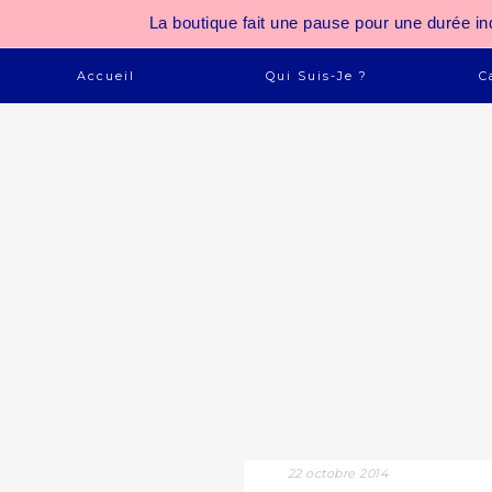
La boutique fait une pause pour une durée
Accueil
Qui Suis-Je ?
C
22 octobre 2014