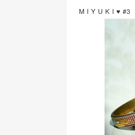
M I Y U K I ♥ #3