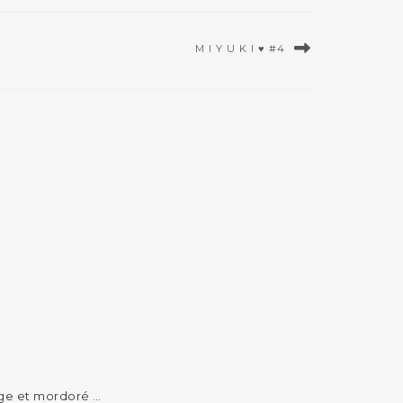
M I Y U K I ♥ #4
nge et mordoré …