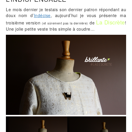
Le mois dernier je testais son dernier patron répondant au
doux nom d’
Indécise
, aujourd’hui je vous présente ma
La Discrète
troisième version
de
!
(et sûrement pas la dernière)
Une jolie petite veste très simple à coudre…