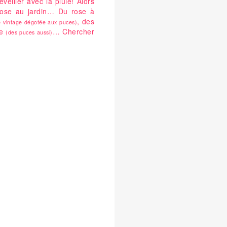
iller avec la pluie! Alors
u rose au jardin… Du rose à
, des
ie vintage dégotée aux puces)
ne
… Chercher
(des puces aussi)