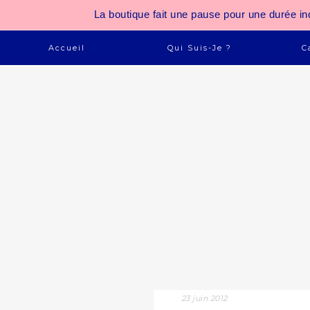
La boutique fait une pause pour une durée
Accueil
Qui Suis-Je ?
C
23 juin 2012