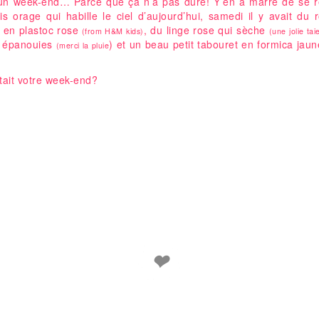
un week-end… Parce que ça n’a pas duré! Y’en a marre de se réve
is orage qui habille le ciel d’aujourd’hui, samedi il y avait d
 en plastoc rose
, du linge rose qui sèche
(from H&M kids)
(une jolie ta
ès épanouies
) et un beau petit tabouret en formica jau
(merci la pluie
tait votre week-end?
❤