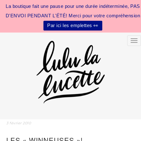
La boutique fait une pause pour une durée indéterminée, PAS
D'ENVOI PENDANT L'ÉTÉ! Merci pour votre compréhension
Par ici les emplettes 👀
Tog
3 février 2010
LES « WINNEUSES »!