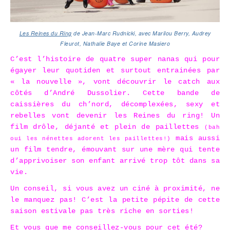
Les Reines du Ring
de Jean-Marc Rudnicki, avec Marilou Berry, Audrey
Fleurot, Nathalie Baye et Corine Masiero
C’est l’histoire de q
uatre super nanas qui pour
égayer leur quotiden et surtout entrainées par
« la nouvelle », vont découvrir le catch aux
côtés d’André Dussolier. Cette
bande de
caissières du ch’nord, décomplexées, sexy et
rebelles vont devenir les Reines du ring!
Un
film drôle, déjanté et plein de paillettes
(bah
mais aussi
oui les nénettes adorent les paillettes!)
un film tendre, émouvant sur une mère qui tente
d’apprivoiser son enfant arrivé trop tôt dans sa
vie.
Un conseil, si vous avez un ciné à proximité, ne
le manquez pas! C’est la petite pépite de cette
saison estivale pas très riche en sorties!
Et vous que me conseillez-vous pour cet été?