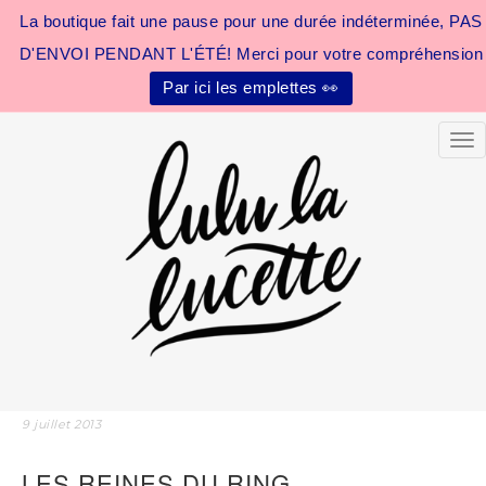
La boutique fait une pause pour une durée indéterminée, PAS
D'ENVOI PENDANT L'ÉTÉ! Merci pour votre compréhension
Par ici les emplettes 👀
Tog
9 juillet 2013
LES REINES DU RING