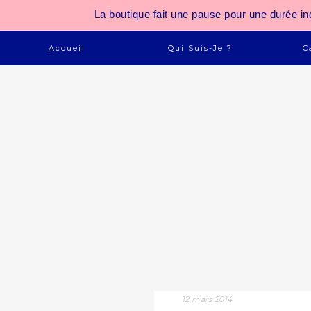
La boutique fait une pause pour une durée
Accueil
Qui Suis-Je ?
C
12 mars 2014