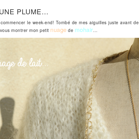
 UNE PLUME…
 commencer le week-end! Tombé de mes aiguilles juste avant de 
nuage
mohair
 vous montrer mon petit
de
…