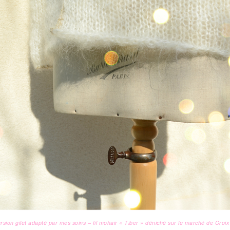
sion gilet adapté par mes soins – fil mohair « Tiber » déniché sur le marché de Croi