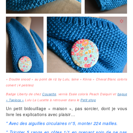
« Double snood » au point de riz by Lulu, laine « Kinna » Cheval Blanc coloris
colvert (4 pelotes)
Badge Liberty de chez
Cousette
, vernis Essie coloris Peach Daiquiri et
bague
« Tapioca »
Lulu La Lucette à retrouver dans le
Petit shop
Un petit bidouillage « maison », pas sorcier, dont je vous
livre les explications avec plaisir…
* Avec des aiguilles circulaires n°5, monter 224 mailles.
* Tricoter 5 rangs en côtes 1/1 en prenant soin de ne pas