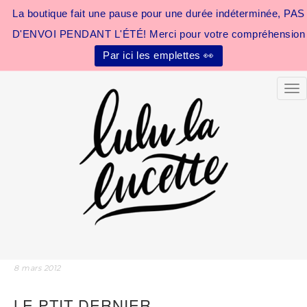
La boutique fait une pause pour une durée indéterminée, PAS
D'ENVOI PENDANT L'ÉTÉ! Merci pour votre compréhension
Par ici les emplettes 👀
Tog
8 mars 2012
LE PTIT DERNIER…