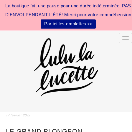
La boutique fait une pause pour une durée indéterminée, PAS
D'ENVOI PENDANT L'ÉTÉ! Merci pour votre compréhension
Par ici les emplettes 👀
Tog
17 février 2015
LE GRAND PLONGEON