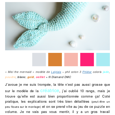
« Mici the mermaid » modèle de
Lalylala
– phil coton 3
Phildar
coloris
jade
,
poudre
,
blanc
,
gold
,
oeillet
+ fil Diamand DMC
J’avoue je me suis trompée, la tête n’est pas aussi grosse que
créatrice
sur le modèle de la
, j’ai oublié 10 rangs, mais je
trouve qu’elle est aussi bien proportionnée comme ça! Coté
pratique, les explications sont très bien détaillées
(peut-être un
et on se prend vite au jeu de ce puzzle en
peu floues sur le montage)
volume. Je ne vais pas vous mentir, il y a un gros travail