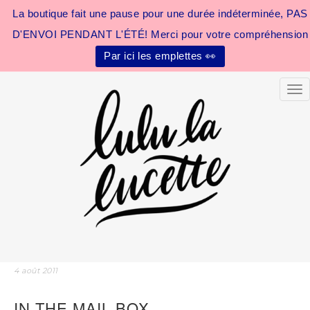
La boutique fait une pause pour une durée indéterminée, PAS
D'ENVOI PENDANT L'ÉTÉ! Merci pour votre compréhension
Par ici les emplettes 👀
Tog
4 août 2011
IN THE MAIL BOX…