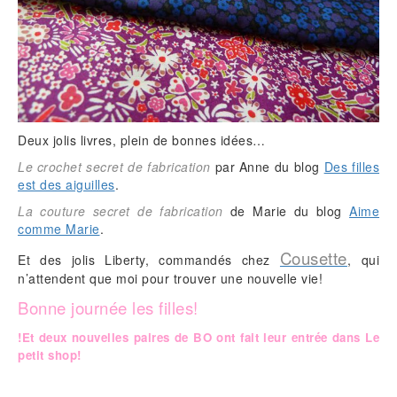
Deux jolis livres, plein de bonnes idées…
Le crochet secret de fabrication
par Anne du blog
Des filles
est des aiguilles
.
La couture secret de fabrication
de Marie du blog
Aime
comme Marie
.
Cousette
Et des jolis Liberty, commandés chez
, qui
n’attendent que moi pour trouver une nouvelle vie!
Bonne journée les filles!
!Et deux nouvelles paires de BO ont fait leur entrée dans Le
petit shop!