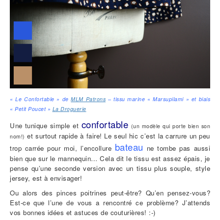
« Le Confortable » de
MLM Patrons
– tissu marine « Marsupilami » et biais
« Petit Poucet »
La Droguerie
confortable
Une tunique simple et
(un modèle qui porte bien son
et surtout rapide à faire! Le seul hic c’est la carrure un peu
nom!)
bateau
trop carrée pour moi, l’encollure
ne tombe pas aussi
bien que sur le mannequin… Cela dit le tissu est assez épais, je
pense qu’une seconde version avec un tissu plus souple, style
jersey, est à envisager!
Ou alors des pinces poitrines peut-être? Qu’en pensez-vous?
Est-ce que l’une de vous a rencontré ce problème?
J’attends
vos bonnes idées et astuces de couturières! :-)