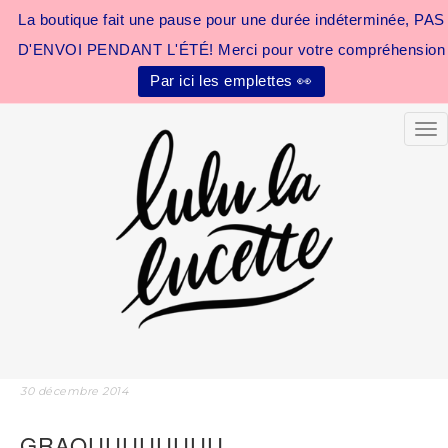
La boutique fait une pause pour une durée indéterminée, PAS
D'ENVOI PENDANT L'ÉTÉ! Merci pour votre compréhension
Par ici les emplettes 👀
Tog
30 décembre 2014
GRAOUUUUUUUU