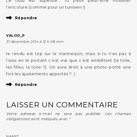
Le tissu est superbe… Tu peux peut-être modifier
l’encolure (comme pour un tunisien !)
Répondre
VALOO_P
31 décembre 2014 à 12 h 08 min
le rendu est top sur le mannequin, mais si tu n’es pas à
l’aise en le portant c’est vrai que c’est embêtant (la toile,
les filles, la toile !!). On aura droit à une photo porté une
fois les ajustements apportés ? ;)
Répondre
LAISSER UN COMMENTAIRE
Votre adresse e-mail ne sera pas publiée.
Les champs
obligatoires sont indiqués avec
*
NAME
*