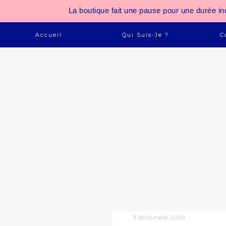
La boutique fait une pause pour une durée
Accueil
Qui Suis-Je ?
C
9 décembre 2009