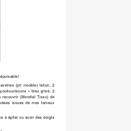
népuisable!
avettes (pti modèle) laiton, 2
 youkounkouns » bleu grisé, 2
à recouvrir (Mondial Tissu) de
aliséees issues de mes fameux
nce à épiler ou avoir des doigts