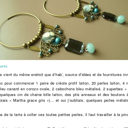
cette.
s vient du même endroit que d’hab’, source d’idées et de fournitures in
nc pour commencer 1 paire de créole profil laiton, 20 perles laiton, 4 n
bleu canard en corozo ovale, 2 cabochons bleu métalisé, 2 superbes «
 quelques cm de chaine bille laiton, des ptis anneaux et des boutons 
i biais « Martha grace gris »)… et oui j’oubliais, quelques perles mét
s de la tarte à coller ces toutes petites perles, il faut travailler à la pi