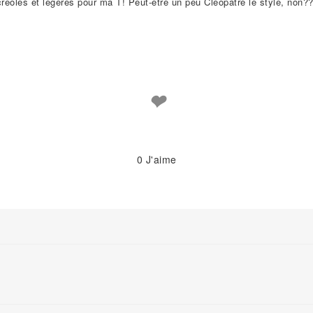
 créoles et légères pour ma T! Peut-être un peu Cléopâtre le style, non?
❤
0
J'aime