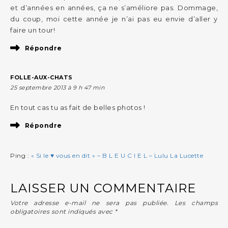
et d’années en années, ça ne s’améliore pas. Dommage,
du coup, moi cette année je n’ai pas eu envie d’aller y
faire un tour!
Répondre
FOLLE-AUX-CHATS
25 septembre 2013 à 9 h 47 min
En tout cas tu as fait de belles photos !
Répondre
Ping :
« Si le ♥ vous en dit » – B L E U C I E L – Lulu La Lucette
LAISSER UN COMMENTAIRE
Votre adresse e-mail ne sera pas publiée.
Les champs
obligatoires sont indiqués avec
*