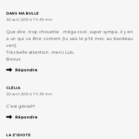
DANS MA BULLE
30 avril 2010 à 7 h 39 min
Que dire…trop chouette …méga cool…super sympa…il y en
a un qui va être content (tu sais le p’tit mec au bandeau
vert).
Très belle attention…merci Lulu.
Bisous.
Répondre
CLÉLIA
30 avril 2010 à 7 h 39 min
C’est génial!!!
Répondre
LA Z'IDIOTE