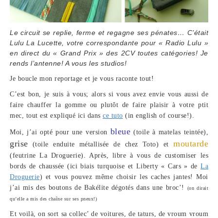
Le circuit se replie, ferme et regagne ses pénates… C’était
Lulu La Lucette, votre correspondante pour « Radio Lulu »
en direct du « Grand Prix » des 2CV toutes catégories! Je
rends l’antenne! A vous les studios!
Je boucle mon reportage et je vous raconte tout!
C’est bon, je suis à vous; alors si vous avez envie vous aussi de
faire chauffer la gomme ou plutôt de faire plaisir à votre ptit
mec, tout est expliqué ici dans
ce tuto
(in english of course!).
bleue
Moi, j’ai opté pour une version
(toile à matelas teintée),
grise
moutarde
(toile enduite métallisée de chez Toto) et
(feutrine La Droguerie). Après, libre à vous de customiser les
bords de chaussée (ici biais turquoise et Liberty « Cars » de
La
Droguerie
) et vous pouvez même choisir les caches jantes! Moi
j’ai mis des boutons de Bakélite dégotés dans une broc’!
(on dirait
qu’elle a mis des chaîne sur ses pneux!)
Et voilà, on sort sa collec’ de voitures, de taturs, de vroum vroum