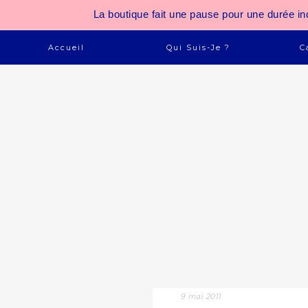
La boutique fait une pause pour une durée
Accueil
Qui Suis-Je ?
C
9 mai 2011