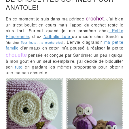
ANATOLE!
crochet
En ce moment je suis dans ma période
. J’ai bien
un tricot boulet en cours mais l’appel du crochet reste le
plus fort. Surtout quand je me promène chez
Petite
Pimprenelle
, chez
Nathalie Lété
ou encore chez Sandrine
. L’envie d’agrandir
ma petite
(du blog
Tournicote… à cloche-pied
)
famille
d’animaux en coton m’a poussé à réaliser la petite
chouette
pensée et conçue par Sandrine; un peu riquiqui
à mon goût en un seul exemplaire, j’ai décidé de bidouiller
son
tuto
en gardant les mêmes proportions pour obtenir
une maman chouette…