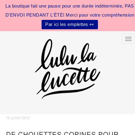
La boutique fait une pause pour une durée indéterminée, PAS
D'ENVOI PENDANT L'ÉTÉ! Merci pour votre compréhension
Par ici les emplettes 👀
Tog
19 juillet 2012
DE CHOUETTES COPINES POUR