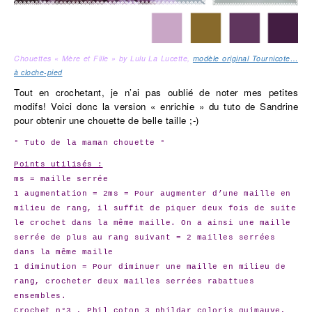
Chouettes « Mère et Fille » by Lulu La Lucette,
modèle original Tournicote…
à cloche-pied
Tout en crochetant, je n’ai pas oublié de noter mes petites
modifs! Voici donc la version « enrichie » du tuto de Sandrine
pour obtenir une chouette de belle taille ;-)
° Tuto de la maman chouette °
Points utilisés :
ms = maille serrée
1 augmentation = 2ms = Pour augmenter d’une maille en
milieu de rang, il suffit de piquer deux fois de suite
le crochet dans la même maille. On a ainsi une maille
serrée de plus au rang suivant = 2 mailles serrées
dans la même maille
1 diminution = Pour diminuer une maille en milieu de
rang, crocheter deux mailles serrées rabattues
ensembles.
Crochet n°3 , Phil coton 3 phildar coloris guimauve,