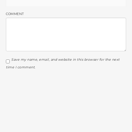
COMMENT
Save my name, email, and website in this browser for the next
time I comment.
Prévenez-moi de tous les nouveaux commentaires par e-mail.
Prévenez-moi de tous les nouveaux articles par e-mail.