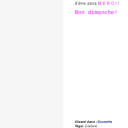
d’être alors
M E R C I
!
Bon dimanche!
Classé dans :
Cousette
Tags:
Couture