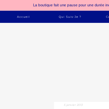
La boutique fait une pause pour une durée
Accueil
Qui Suis-Je ?
C
5 janvier 2013