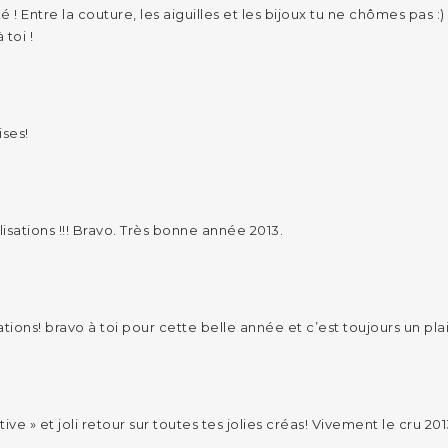
 ! Entre la couture, les aiguilles et les bijoux tu ne chômes pas :)
toi !
ises!
isations !!! Bravo. Très bonne année 2013.
tions! bravo à toi pour cette belle année et c’est toujours un plai
ive » et joli retour sur toutes tes jolies créas! Vivement le cru 20