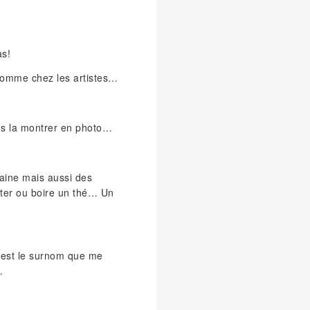
as!
r comme chez les artistes…
us la montrer en photo…
 laine mais aussi des
coter ou boire un thé… Un
 est le surnom que me
…