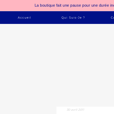
La boutique fait une pause pour une durée
Accueil
Qui Suis-Je ?
C
30 avril 2011