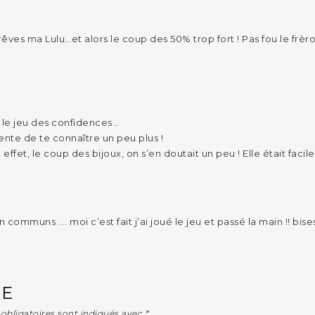
 rêves ma Lulu…et alors le coup des 50% trop fort ! Pas fou le frèr
é le jeu des confidences…
ente de te connaître un peu plus !
ffet, le coup des bijoux, on s’en doutait un peu ! Elle était facile 
 communs …. moi c’est fait j’ai joué le jeu et passé la main !! bise
RE
obligatoires sont indiqués avec
*