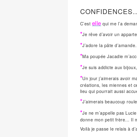
CONFIDENCES
elle
C’est
qui me l’a deman
*
Je rêve d’avoir un apparte
*
J’adore la pâte d’amand
*
Ma poupée Jacadie m’acco
*
Je suis addicte aux bijou
*
Un jour j’aimerais avoir ma
créations, les miennes et c
lieu qui pourrait aussi accu
*
J’aimerais beaucoup roul
*
Je ne m’appelle pas Lucie
donne mon petit frère… Il m
Voilà je passe le relais à d