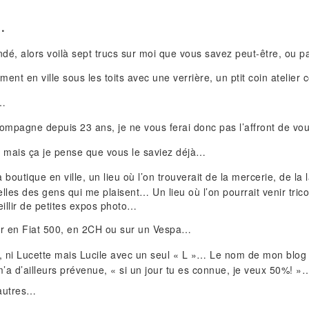
…
dé, alors voilà sept trucs sur moi que vous savez peut-être, ou p
ment en ville sous les toits avec une verrière, un ptit coin atelie
e…
mpagne depuis 23 ans, je ne vous ferai donc pas l’affront de vo
x, mais ça je pense que vous le saviez déjà…
 boutique en ville, un lieu où l’on trouverait de la mercerie, de la
elles des gens qui me plaisent… Un lieu où l’on pourrait venir tri
eillir de petites expos photo…
er en Fiat 500, en 2CH ou sur un Vespa…
, ni Lucette mais Lucile avec un seul « L »… Le nom de mon blog
’a d’ailleurs prévenue, « si un jour tu es connue, je veux 50%! »
’autres…