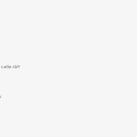
o
celle-là!!!
s