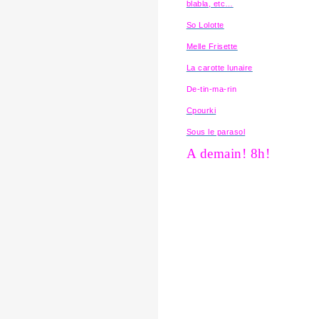
blabla, etc…
So Lolotte
Melle Frisette
La carotte lunaire
De-tin-ma-rin
Cpourki
Sous le parasol
A demain! 8h!