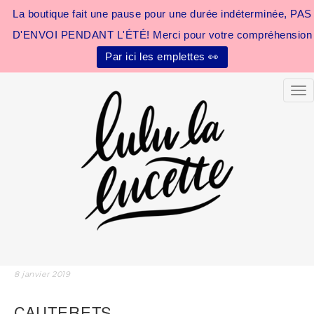
La boutique fait une pause pour une durée indéterminée, PAS
D'ENVOI PENDANT L'ÉTÉ! Merci pour votre compréhension
Par ici les emplettes 👀
Tog
8 janvier 2019
CAUTERETS