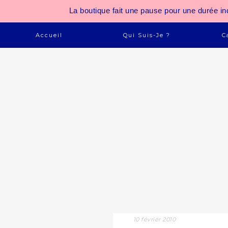
La boutique fait une pause pour une durée
Accueil
Qui Suis-Je ?
C
10 février 2010