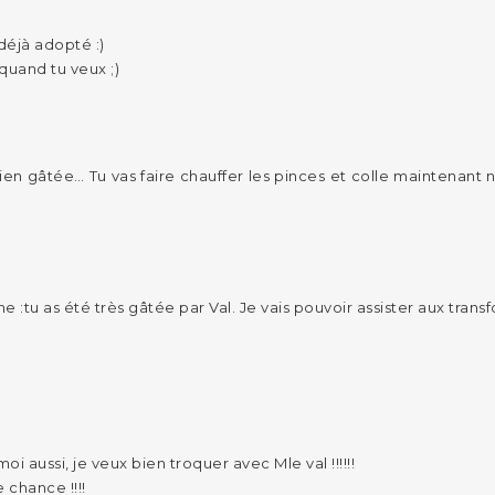
déjà adopté :)
and tu veux ;)
ien gâtée… Tu vas faire chauffer les pinces et colle maintenant
rme :tu as été très gâtée par Val. Je vais pouvoir assister aux tra
moi aussi, je veux bien troquer avec Mle val !!!!!!
 chance !!!!