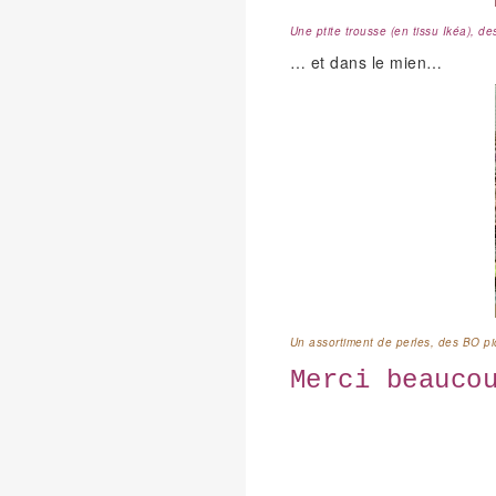
Une ptite trousse (en tissu Ikéa), 
… et dans le mien…
Un assortiment de perles, des BO pi
Merci beauco