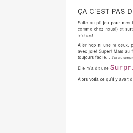
ÇA C’EST PAS 
Suite au pti jeu pour mes t
comme chez nous!) et surto
refait pas!
Aller hop ni une ni deux,
avec joie! Super! Mais au f
toujours facile…
J’ai cru comp
Surpr
Elle m’a dit une
Alors voilà ce qu’il y avait 