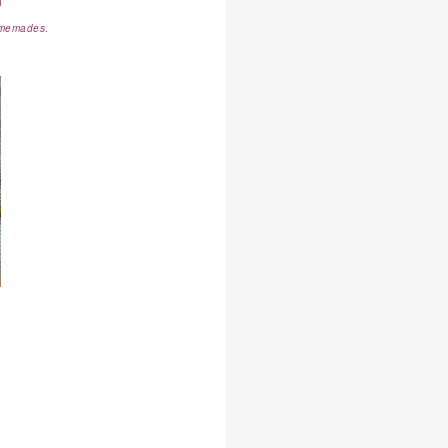
homemades
.