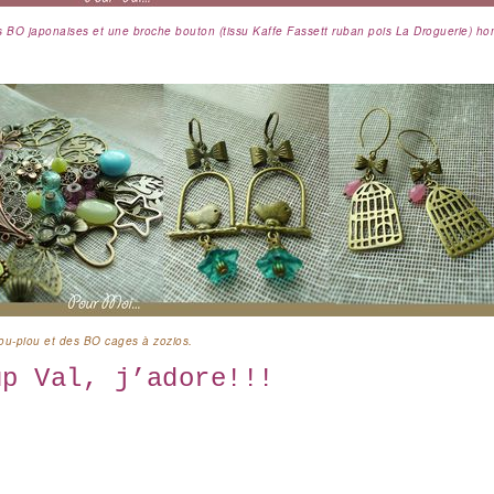
des BO japonaises et une broche bouton (tissu Kaffe Fassett ruban pois La Droguerie) 
ou-piou et des BO cages à zozios.
up Val, j’adore!!!