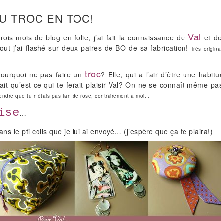
DU TROC EN TOC!
Val
rois mois de blog en folie; j’ai fait la connaissance de
et de
ut j’ai flashé sur deux paires de BO de sa fabrication!
Très origin
troc
 pourquoi ne pas faire un
? Elle, qui a l’air d’être une habit
ait qu’est-ce qui te ferait plaisir Val? On ne se connaît même pa
rendre que tu n’étais pas fan de rose, contrairement à moi…
ise
…
dans le pti colis que je lui ai envoyé… (j’espère que ça te plaira!)