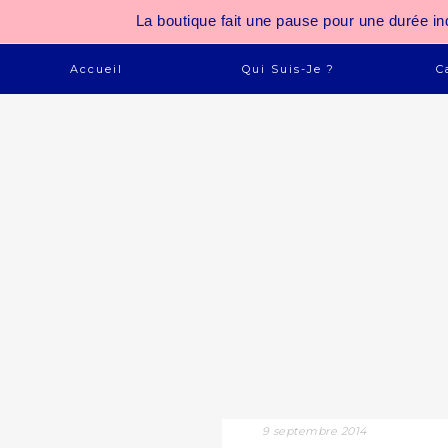
La boutique fait une pause pour une durée
Accueil
Qui Suis-Je ?
C
9 septembre 2014