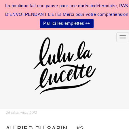
La boutique fait une pause pour une durée indéterminée, PAS
D'ENVOI PENDANT L'ÉTÉ! Merci pour votre compréhension
Par ici les emplettes 👀
Tog
28 décembre 2013
AU PIED DU SAPIN… #2