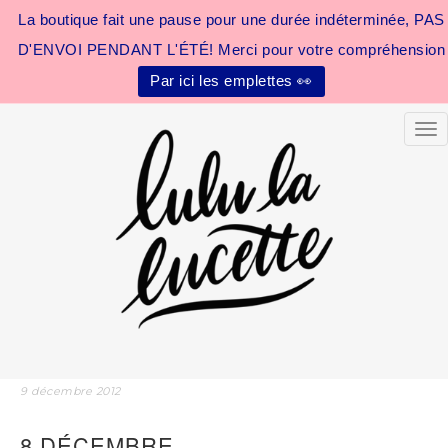
La boutique fait une pause pour une durée indéterminée, PAS
D'ENVOI PENDANT L'ÉTÉ! Merci pour votre compréhension
Par ici les emplettes 👀
Tog
9 décembre 2012
8 DÉCEMBRE