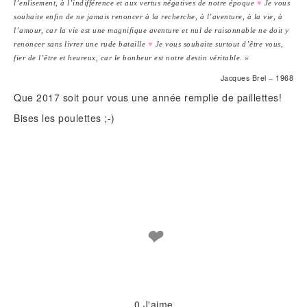
l’enlisement, à l’indifférence et aux vertus négatives de notre époque
♥
Je vous
souhaite enfin de ne jamais renoncer à la recherche, à l’aventure, à la vie, à
l’amour, car la vie est une magnifique aventure et nul de raisonnable ne doit y
renoncer sans livrer une rude bataille
♥
Je vous souhaite surtout d’être vous,
fier de l’être et heureux, car le bonheur est notre destin véritable. »
Jacques Brel – 1968
Que 2017 soit pour vous une année remplie de paillettes!
Bises les poulettes ;-)
❤
0
J'aime