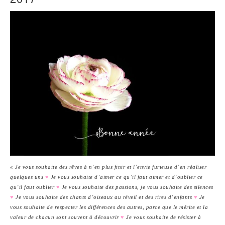
« Je vous souhaite des rêves à n’en plus finir et l’envie furieuse d’en réaliser
quelques uns
♥
Je vous souhaite d’aimer ce qu’il faut aimer et d’oublier ce
qu’il faut oublier
♥
Je vous souhaite des passions, je vous souhaite des silences
♥
Je vous souhaite des chants d’oiseaux au réveil et des rires d’enfants
♥
Je
vous souhaite de respecter les différences des autres, parce que le mérite et la
valeur de chacun sont souvent à découvrir
♥
Je vous souhaite de résister à