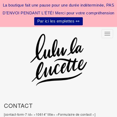
La boutique fait une pause pour une durée indéterminée, PAS
D'ENVOI PENDANT L'ÉTÉ! Merci pour votre compréhension
Par ici les emplettes 👀
Toggle
CONTACT
[contact-form-7 id= »10614″ title= »Formulaire de contact »]