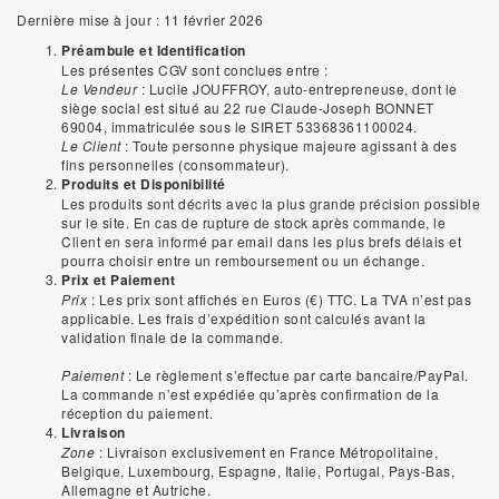
Dernière mise à jour : 11 février 2026
Préambule et Identification
Les présentes CGV sont conclues entre :
Le Vendeur
: Lucile JOUFFROY, auto-entrepreneuse, dont le
siège social est situé au 22 rue Claude-Joseph BONNET
69004, immatriculée sous le SIRET 53368361100024.
Le Client
: Toute personne physique majeure agissant à des
fins personnelles (consommateur).
Produits et Disponibilité
Les produits sont décrits avec la plus grande précision possible
sur le site. En cas de rupture de stock après commande, le
Client en sera informé par email dans les plus brefs délais et
pourra choisir entre un remboursement ou un échange.
Prix et Paiement
Prix
: Les prix sont affichés en Euros (€) TTC. La TVA n’est pas
applicable. Les frais d’expédition sont calculés avant la
validation finale de la commande.
Paiement
: Le règlement s’effectue par carte bancaire/PayPal.
La commande n’est expédiée qu’après confirmation de la
réception du paiement.
Livraison
Zone
: Livraison exclusivement en France Métropolitaine,
Belgique, Luxembourg, Espagne, Italie, Portugal, Pays-Bas,
Allemagne et Autriche.